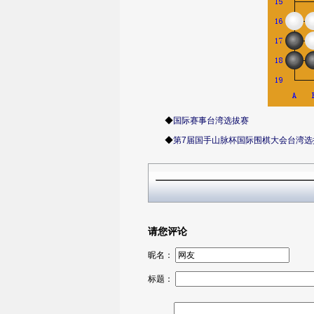
◆
国际赛事台湾选拔赛
◆
第7届国手山脉杯国际围棋大会台湾选
请您评论
昵名：
标题：