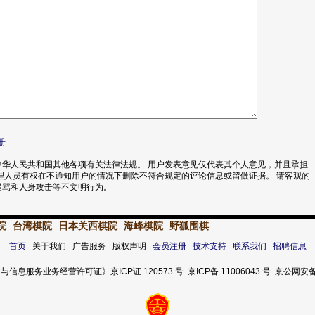
册
华人民共和国其他各项有关法律法规。 用户发表意见仅代表其个人意见，并且承担
理人员有权在不通知用户的情况下删除不符合规定的评论信息或留做证据。 请客观的
漫骂和人身攻击等不文明行为。
院
台湾棋院
日本关西棋院
海峰棋院
野狐围棋
首页
关于我们 广告服务 版权声明
会员注册
技术支持
联系我们
招聘信息
服务业务经营许可证》京ICP证 120573 号 京ICP备 11006043 号 京公网安备 11