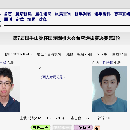
首页
最新棋局
最佳棋局
棋局查询
棋手列表
棋手资料
赛事直
周刊
定式
布局
对弈
第7届国手山脉杯国际围棋大会台湾选拔赛决赛第2轮
日期：2021-10-15 地点：台湾棋院 黑贴：黑贴6.5目 287手 白胜2.5目
均辅
六段
白方：
许皓鋐
七段
vs
（两人对局记录）
上载：消(2021.10.31 12:18) 点击数：351 评论：0