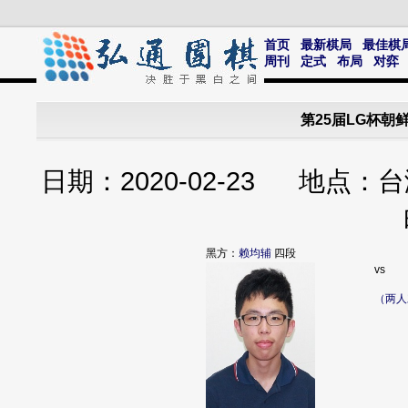
首页
最新棋局
最佳棋
周刊
定式
布局
对弈
第25届LG杯朝
日期：2020-02-23 地
黑方：
赖均辅
四段
vs
（两人