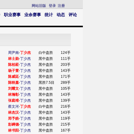
网站旧版
登录
注册
播
职业赛事
业余赛事
统计
动态
评论
周尹南
-
丁少杰
白中盘胜
124手
林士勋
-
丁少杰
黑中盘胜
111手
陈柏菘
-
丁少杰
黑中盘胜
203手
杨子萱
-
丁少杰
黑中盘胜
143手
陈威廷
-
丁少杰
黑中盘胜
171手
陈映嘉
-
丁少杰
黑胜7.5目
289手
刘耀文
-
丁少杰
黑中盘胜
105手
林瀚彰
-
丁少杰
黑中盘胜
143手
张庭维
-
丁少杰
黑中盘胜
139手
蔡文河
-
丁少杰
白中盘胜
216手
林杰汉
-
丁少杰
黑中盘胜
143手
郑予皓
-
丁少杰
黑中盘胜
119手
彭鐏德
-
丁少杰
黑中盘胜
215手
林书阳
-
丁少杰
黑中盘胜
167手