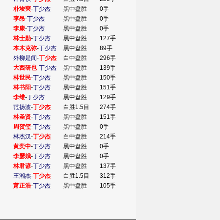
朴埈奭
-
丁少杰
黑中盘胜
0手
李昂
-
丁少杰
黑中盘胜
0手
李康
-
丁少杰
黑中盘胜
0手
林士勋
-
丁少杰
黑中盘胜
127手
本木克弥
-
丁少杰
黑中盘胜
89手
外柳是闻
-
丁少杰
白中盘胜
296手
大西研也
-
丁少杰
黑中盘胜
139手
林世民
-
丁少杰
黑中盘胜
150手
林书阳
-
丁少杰
黑中盘胜
151手
李维
-
丁少杰
黑中盘胜
129手
范扬波
-
丁少杰
白胜1.5目
274手
林圣贤
-
丁少杰
黑中盘胜
151手
周贺玺
-
丁少杰
黑中盘胜
0手
林杰汉
-
丁少杰
白中盘胜
214手
黄奕中
-
丁少杰
黑中盘胜
0手
李瑟娥
-
丁少杰
黑中盘胜
0手
林君谚
-
丁少杰
黑中盘胜
137手
王湘杰
-
丁少杰
白胜1.5目
312手
萧正浩
-
丁少杰
黑中盘胜
105手