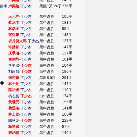
卢奕铨
-
丁少杰
黑中盘胜
243手
胜部半
卢奕铨
-
丁少杰
黑胜1又3/4子
276手
王元均
-
丁少杰
黑中盘胜
105手
蔡丞韦
-
丁少杰
黑中盘胜
181手
林彦丞
-
丁少杰
黑中盘胜
95手
张哲豪
-
丁少杰
黑中盘胜
145手
坂井健太郎
-
丁少杰
黑中盘胜
137手
许皓鋐
-
丁少杰
黑中盘胜
147手
庄承濬
-
丁少杰
黑中盘胜
137手
俞俐均
-
丁少杰
黑中盘胜
161手
李奎汉
-
丁少杰
白中盘胜
104手
刘建昌
-
丁少杰
白中盘胜
196手
张哲豪
-
丁少杰
黑胜8.5目
291手
林士勋
-
丁少杰
黑中盘胜
147手
陈祈睿
-
丁少杰
黑中盘胜
119手
杨志德
-
丁少杰
白中盘胜
174手
黄世元
-
丁少杰
黑中盘胜
155手
蔡丞韦
-
丁少杰
黑中盘胜
141手
林士勋
-
丁少杰
黑中盘胜
165手
陈秋龙
-
丁少杰
白中盘胜
228手
杨博崴
-
丁少杰
黑中盘胜
87手
赖均辅
-
丁少杰
黑中盘胜
149手