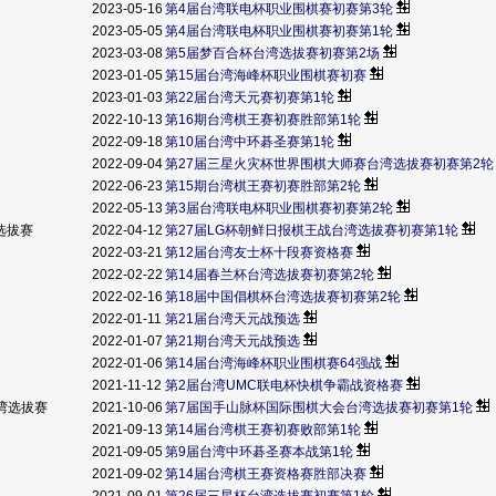
2023-05-16
第4届台湾联电杯职业围棋赛初赛第3轮
2023-05-05
第4届台湾联电杯职业围棋赛初赛第1轮
2023-03-08
第5届梦百合杯台湾选拔赛初赛第2场
2023-01-05
第15届台湾海峰杯职业围棋赛初赛
2023-01-03
第22届台湾天元赛初赛第1轮
2022-10-13
第16期台湾棋王赛初赛胜部第1轮
2022-09-18
第10届台湾中环碁圣赛第1轮
2022-09-04
第27届三星火灾杯世界围棋大师赛台湾选拔赛初赛第2轮
2022-06-23
第15期台湾棋王赛初赛胜部第2轮
2022-05-13
第3届台湾联电杯职业围棋赛初赛第2轮
选拔赛
2022-04-12
第27届LG杯朝鲜日报棋王战台湾选拔赛初赛第1轮
2022-03-21
第12届台湾友士杯十段赛资格赛
2022-02-22
第14届春兰杯台湾选拔赛初赛第2轮
2022-02-16
第18届中国倡棋杯台湾选拔赛初赛第2轮
2022-01-11
第21届台湾天元战预选
2022-01-07
第21期台湾天元战预选
2022-01-06
第14届台湾海峰杯职业围棋赛64强战
赛
2021-11-12
第2届台湾UMC联电杯快棋争霸战资格赛
湾选拔赛
2021-10-06
第7届国手山脉杯国际围棋大会台湾选拔赛初赛第1轮
2021-09-13
第14届台湾棋王赛初赛败部第1轮
2021-09-05
第9届台湾中环碁圣赛本战第1轮
2021-09-02
第14届台湾棋王赛资格赛胜部决赛