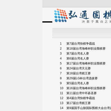
1
第7届台湾快棋争霸战
2
第18届台湾海峰杯职业围棋赛
3
第7届台湾名人赛
4
第6届台湾名人赛
5
第17届台湾海峰杯职业围棋赛
6
第24届台湾天元赛
7
第18届台湾棋王赛
8
第29届LG杯台湾选拔赛
9
第5届台湾名人赛
10
第16届台湾海峰杯职业围棋赛
11
第11届台湾中环碁圣赛
12
第4届台湾快棋争霸战
13
第17届台湾棋王赛
14
第9届国手山脉国际围棋大会台湾