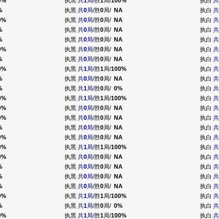
0%
执黑
共
1
局
/胜
1
局/
100%
执白
共
%
执黑
共
0
局
/胜
0
局/
NA
执白
共
0%
执黑
共
0
局
/胜
0
局/
NA
执白
共
%
执黑
共
0
局
/胜
0
局/
NA
执白
共
%
执黑
共
0
局
/胜
0
局/
NA
执白
共
0%
执黑
共
0
局
/胜
0
局/
NA
执白
共
%
执黑
共
0
局
/胜
0
局/
NA
执白
共
0%
执黑
共
1
局
/胜
1
局/
100%
执白
共
%
执黑
共
0
局
/胜
0
局/
NA
执白
共
%
执黑
共
1
局
/胜
0
局/
0%
执白
共
0%
执黑
共
1
局
/胜
1
局/
100%
执白
共
0%
执黑
共
0
局
/胜
0
局/
NA
执白
共
0%
执黑
共
0
局
/胜
0
局/
NA
执白
共
%
执黑
共
0
局
/胜
0
局/
NA
执白
共
0%
执黑
共
0
局
/胜
0
局/
NA
执白
共
0%
执黑
共
1
局
/胜
1
局/
100%
执白
共
0%
执黑
共
0
局
/胜
0
局/
NA
执白
共
%
执黑
共
0
局
/胜
0
局/
NA
执白
共
%
执黑
共
0
局
/胜
0
局/
NA
执白
共
%
执黑
共
0
局
/胜
0
局/
NA
执白
共
0%
执黑
共
1
局
/胜
1
局/
100%
执白
共
%
执黑
共
1
局
/胜
0
局/
0%
执白
共
0%
执黑
共
1
局
/胜
1
局/
100%
执白
共