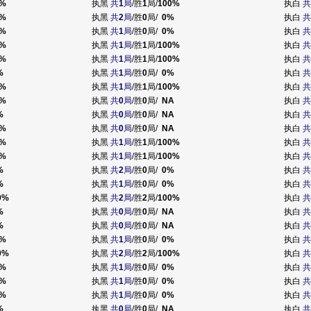
%
执黑
共
1
局
/胜
1
局/
100%
执白
共
%
执黑
共
2
局
/胜
0
局/
0%
执白
共
%
执黑
共
1
局
/胜
0
局/
0%
执白
共
%
执黑
共
1
局
/胜
1
局/
100%
执白
共
%
执黑
共
1
局
/胜
1
局/
100%
执白
共
%
执黑
共
1
局
/胜
0
局/
0%
执白
共
%
执黑
共
1
局
/胜
1
局/
100%
执白
共
%
执黑
共
0
局
/胜
0
局/
NA
执白
共
%
执黑
共
0
局
/胜
0
局/
NA
执白
共
%
执黑
共
0
局
/胜
0
局/
NA
执白
共
%
执黑
共
1
局
/胜
1
局/
100%
执白
共
%
执黑
共
1
局
/胜
1
局/
100%
执白
共
%
执黑
共
2
局
/胜
0
局/
0%
执白
共
%
执黑
共
1
局
/胜
0
局/
0%
执白
共
0%
执黑
共
2
局
/胜
2
局/
100%
执白
共
%
执黑
共
0
局
/胜
0
局/
NA
执白
共
%
执黑
共
0
局
/胜
0
局/
NA
执白
共
%
执黑
共
1
局
/胜
0
局/
0%
执白
共
0%
执黑
共
2
局
/胜
2
局/
100%
执白
共
%
执黑
共
1
局
/胜
0
局/
0%
执白
共
%
执黑
共
1
局
/胜
0
局/
0%
执白
共
%
执黑
共
1
局
/胜
0
局/
0%
执白
共
%
执黑
共
0
局
/胜
0
局/
NA
执白
共