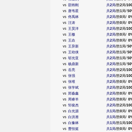
vs
邵炜刚
共
2
局
/胜
2
局/
10
vs
唐韦星
共
2
局
/胜
1
局/
50
vs
佟禹林
共
2
局
/胜
0
局/
0
vs
汪涛
共
2
局
/胜
0
局/
0
vs
王昊洋
共
2
局
/胜
2
局/
10
vs
王檄
共
2
局
/胜
0
局/
0
vs
王垚
共
2
局
/胜
0
局/
0
vs
王异新
共
2
局
/胜
1
局/
50
vs
王幼侠
共
2
局
/胜
1
局/
50
vs
邬光亚
共
2
局
/胜
1
局/
50
vs
杨鼎新
共
2
局
/胜
1
局/
50
vs
岳亮
共
2
局
/胜
2
局/
10
vs
张强
共
2
局
/胜
2
局/
10
vs
张维
共
2
局
/胜
0
局/
0
vs
张学斌
共
2
局
/胜
2
局/
10
vs
郑淼鑫
共
2
局
/胜
0
局/
0
vs
周睿羊
共
2
局
/胜
0
局/
0
vs
邹俊杰
共
2
局
/胜
2
局/
10
vs
白光源
共
1
局
/胜
0
局/
0
vs
白洪淅
共
1
局
/胜
0
局/
0
vs
白豫林
共
1
局
/胜
1
局/
10
vs
曹恒挺
共
1
局
/胜
0
局/
0