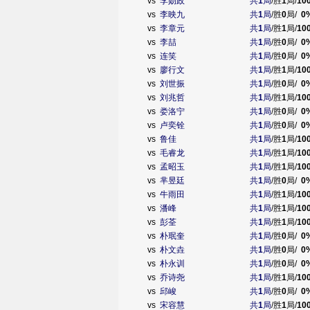
vs
李勋政
共
1
局
/胜
1
局/
10
vs
李映九
共
1
局
/胜
0
局/
0
vs
李章元
共
1
局
/胜
1
局/
10
vs
李喆
共
1
局
/胜
0
局/
0
vs
连笑
共
1
局
/胜
0
局/
0
vs
廖行文
共
1
局
/胜
1
局/
10
vs
刘世振
共
1
局
/胜
0
局/
0
vs
刘兆哲
共
1
局
/胜
1
局/
10
vs
娄洛宁
共
1
局
/胜
0
局/
0
vs
卢奕铨
共
1
局
/胜
0
局/
0
vs
鲁佳
共
1
局
/胜
1
局/
10
vs
毛睿龙
共
1
局
/胜
1
局/
10
vs
孟昭玉
共
1
局
/胜
1
局/
10
vs
芈昱廷
共
1
局
/胜
0
局/
0
vs
牛雨田
共
1
局
/胜
1
局/
10
vs
潘峰
共
1
局
/胜
1
局/
10
vs
彭荃
共
1
局
/胜
1
局/
10
vs
朴珉奎
共
1
局
/胜
0
局/
0
vs
朴文垚
共
1
局
/胜
0
局/
0
vs
朴永训
共
1
局
/胜
0
局/
0
vs
乔诗尧
共
1
局
/胜
1
局/
10
vs
邱峻
共
1
局
/胜
0
局/
0
vs
宋容慧
共
1
局
/胜
1
局/
10