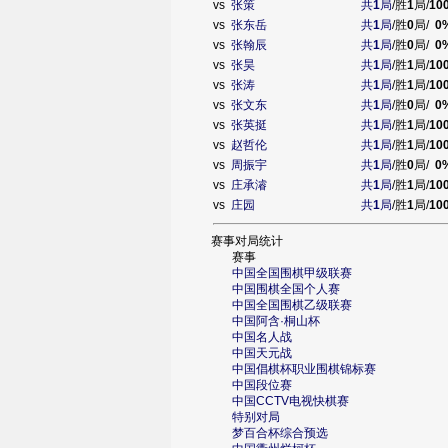
vs
张策
共
1
局
/胜
1
局/
10
vs
张东岳
共
1
局
/胜
0
局/
0
vs
张翰辰
共
1
局
/胜
0
局/
0
vs
张昊
共
1
局
/胜
1
局/
10
vs
张涛
共
1
局
/胜
1
局/
10
vs
张文东
共
1
局
/胜
0
局/
0
vs
张英挺
共
1
局
/胜
1
局/
10
vs
赵哲伦
共
1
局
/胜
1
局/
10
vs
周振宇
共
1
局
/胜
0
局/
0
vs
庄承濬
共
1
局
/胜
1
局/
10
vs
庄园
共
1
局
/胜
1
局/
10
赛事对局统计
赛事
中国全国围棋甲级联赛
中国围棋全国个人赛
中国全国围棋乙级联赛
中国阿含·桐山杯
中国名人战
中国天元战
中国倡棋杯职业围棋锦标赛
中国段位赛
中国CCTV电视快棋赛
特别对局
梦百合杯综合预选