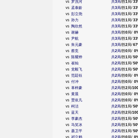
vs
罗洗河
共
3
局
/胜
1
局/
33
vs
孟泰龄
共
3
局
/胜
1
局/
33
vs
彭立尧
共
3
局
/胜
1
局/
33
vs
孙力
共
3
局
/胜
1
局/
33
vs
陶欣然
共
3
局
/胜
1
局/
33
vs
谢赫
共
3
局
/胜
0
局/
0
vs
尹航
共
3
局
/胜
1
局/
33
vs
朱元豪
共
3
局
/胜
2
局/
67
vs
蔡竞
共
2
局
/胜
0
局/
0
vs
陈耀烨
共
2
局
/胜
1
局/
50
vs
崔灿
共
2
局
/胜
1
局/
50
vs
党毅飞
共
2
局
/胜
1
局/
50
vs
范廷钰
共
2
局
/胜
0
局/
0
vs
付冲
共
2
局
/胜
0
局/
0
vs
辜梓豪
共
2
局
/胜
2
局/
10
vs
黄晨
共
2
局
/胜
0
局/
0
vs
贾依凡
共
2
局
/胜
0
局/
0
vs
柯洁
共
2
局
/胜
1
局/
50
vs
蓝天
共
2
局
/胜
2
局/
10
vs
李豪杰
共
2
局
/胜
1
局/
50
vs
马笑冰
共
2
局
/胜
1
局/
50
vs
聂卫平
共
2
局
/胜
1
局/
50
vs
祁立鹤
共
2
局
/胜
0
局/
0