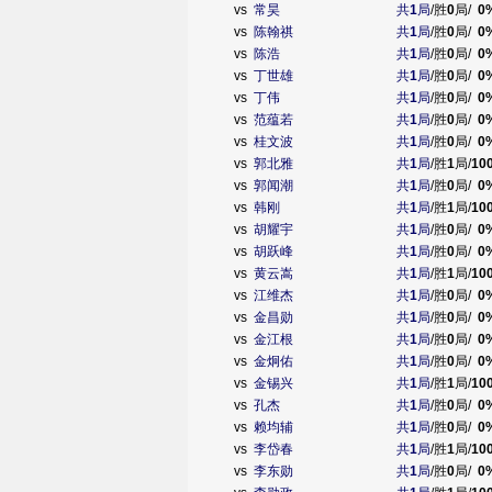
vs
常昊
共
1
局
/胜
0
局/
0
vs
陈翰祺
共
1
局
/胜
0
局/
0
vs
陈浩
共
1
局
/胜
0
局/
0
vs
丁世雄
共
1
局
/胜
0
局/
0
vs
丁伟
共
1
局
/胜
0
局/
0
vs
范蕴若
共
1
局
/胜
0
局/
0
vs
桂文波
共
1
局
/胜
0
局/
0
vs
郭北雅
共
1
局
/胜
1
局/
10
vs
郭闻潮
共
1
局
/胜
0
局/
0
vs
韩刚
共
1
局
/胜
1
局/
10
vs
胡耀宇
共
1
局
/胜
0
局/
0
vs
胡跃峰
共
1
局
/胜
0
局/
0
vs
黄云嵩
共
1
局
/胜
1
局/
10
vs
江维杰
共
1
局
/胜
0
局/
0
vs
金昌勋
共
1
局
/胜
0
局/
0
vs
金江根
共
1
局
/胜
0
局/
0
vs
金炯佑
共
1
局
/胜
0
局/
0
vs
金锡兴
共
1
局
/胜
1
局/
10
vs
孔杰
共
1
局
/胜
0
局/
0
vs
赖均辅
共
1
局
/胜
0
局/
0
vs
李岱春
共
1
局
/胜
1
局/
10
vs
李东勋
共
1
局
/胜
0
局/
0