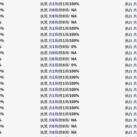
0%
执黑
共
1
局
/胜
1
局/
100%
执白
共
0%
执黑
共
0
局
/胜
0
局/
NA
执白
共
0%
执黑
共
0
局
/胜
0
局/
NA
执白
共
%
执黑
共
0
局
/胜
0
局/
NA
执白
共
0%
执黑
共
1
局
/胜
1
局/
100%
执白
共
0%
执黑
共
1
局
/胜
1
局/
100%
执白
共
0%
执黑
共
1
局
/胜
1
局/
100%
执白
共
%
执黑
共
1
局
/胜
0
局/
0%
执白
共
0%
执黑
共
0
局
/胜
0
局/
NA
执白
共
%
执黑
共
0
局
/胜
0
局/
NA
执白
共
%
执黑
共
1
局
/胜
0
局/
0%
执白
共
0%
执黑
共
1
局
/胜
1
局/
100%
执白
共
0%
执黑
共
1
局
/胜
1
局/
100%
执白
共
0%
执黑
共
1
局
/胜
1
局/
100%
执白
共
0%
执黑
共
1
局
/胜
1
局/
100%
执白
共
0%
执黑
共
1
局
/胜
1
局/
100%
执白
共
0%
执黑
共
1
局
/胜
1
局/
100%
执白
共
0%
执黑
共
1
局
/胜
1
局/
100%
执白
共
0%
执黑
共
1
局
/胜
1
局/
100%
执白
共
%
执黑
共
0
局
/胜
0
局/
NA
执白
共
0%
执黑
共
0
局
/胜
0
局/
NA
执白
共
%
执黑
共
0
局
/胜
0
局/
NA
执白
共