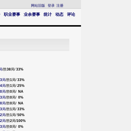
网站旧版
登录
注册
播
职业赛事
业余赛事
统计
动态
评论
局
/胜
38
局/
33%
3
局
/胜
1
局/
33%
4
局
/胜
1
局/
25%
0
局
/胜
0
局/
NA
3
局
/胜
0
局/
0%
0
局
/胜
0
局/
NA
3
局
/胜
1
局/
33%
2
局
/胜
1
局/
50%
2
局
/胜
2
局/
100%
3
局
/胜
0
局/
0%