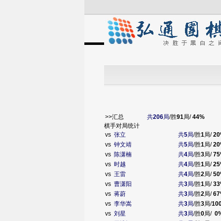
>>汇总
共
206
局
/胜
91
局/
44%
棋手对局统计
vs
张立
共
5
局
/胜
1
局/
20
vs
钟文靖
共
5
局
/胜
1
局/
20
vs
陈潇楠
共
4
局
/胜
3
局/
75
vs
时越
共
4
局
/胜
1
局/
25
vs
王雷
共
4
局
/胜
2
局/
50
vs
曹潇阳
共
3
局
/胜
1
局/
33
vs
蒋蔚
共
3
局
/胜
2
局/
67
vs
李华嵩
共
3
局
/胜
3
局/
10
vs
刘星
共
3
局
/胜
0
局/
0