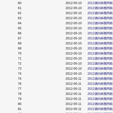
60
2012-05-10
2012酒问杯围丙
61
2012-05-10
2012酒问杯围丙
62
2012-05-10
2012酒问杯围丙
63
2012-05-10
2012酒问杯围丙
64
2012-05-10
2012酒问杯围丙
65
2012-05-10
2012酒问杯围丙
66
2012-05-10
2012酒问杯围丙
67
2012-05-10
2012酒问杯围丙
68
2012-05-10
2012酒问杯围丙
69
2012-05-10
2012酒问杯围丙
70
2012-05-10
2012酒问杯围丙
71
2012-05-10
2012酒问杯围丙
72
2012-05-10
2012酒问杯围丙
73
2012-05-10
2012酒问杯围丙
74
2012-05-10
2012酒问杯围丙
75
2012-05-11
2012酒问杯围丙
76
2012-05-11
2012酒问杯围丙
77
2012-05-11
2012酒问杯围丙
78
2012-05-11
2012酒问杯围丙
79
2012-05-11
2012酒问杯围丙
80
2012-05-11
2012酒问杯围丙
81
2012-05-11
2012酒问杯围丙