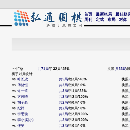
首页
最新棋局
最佳棋
周刊
定式
布局
对弈
>>汇总
共
71
局
/胜
32
局/
45%
执黑
共
33
局
/
棋手对局统计
vs
叶长欣
共
5
局
/胜
2
局/
40%
执黑
vs
傅健恒
共
3
局
/胜
0
局/
0%
执黑
vs
许一笛
共
3
局
/胜
1
局/
33%
执黑
vs
方若曦
共
2
局
/胜
2
局/
100%
执黑
vs
胡子豪
共
2
局
/胜
0
局/
0%
执黑
vs
纪祥
共
2
局
/胜
0
局/
0%
执黑
vs
李思璇
共
2
局
/胜
2
局/
100%
执黑
vs
李小溪(小)
共
2
局
/胜
2
局/
100%
执黑
vs
连笑
共
2
局
/胜
0
局/
0%
执黑