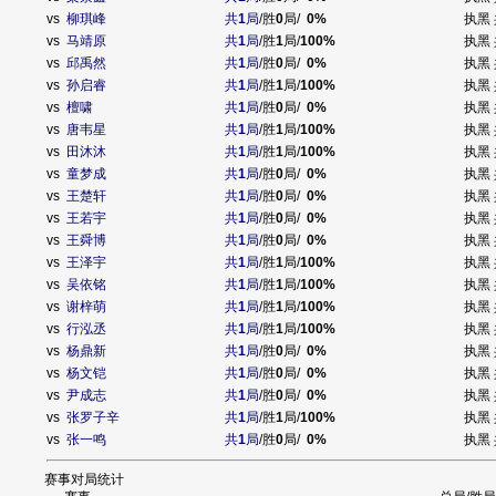
vs
柳琪峰
共
1
局
/胜
0
局/
0%
执黑
vs
马靖原
共
1
局
/胜
1
局/
100%
执黑
vs
邱禹然
共
1
局
/胜
0
局/
0%
执黑
vs
孙启睿
共
1
局
/胜
1
局/
100%
执黑
vs
檀啸
共
1
局
/胜
0
局/
0%
执黑
vs
唐韦星
共
1
局
/胜
1
局/
100%
执黑
vs
田沐沐
共
1
局
/胜
1
局/
100%
执黑
vs
童梦成
共
1
局
/胜
0
局/
0%
执黑
vs
王楚轩
共
1
局
/胜
0
局/
0%
执黑
vs
王若宇
共
1
局
/胜
0
局/
0%
执黑
vs
王舜博
共
1
局
/胜
0
局/
0%
执黑
vs
王泽宇
共
1
局
/胜
1
局/
100%
执黑
vs
吴依铭
共
1
局
/胜
1
局/
100%
执黑
vs
谢梓萌
共
1
局
/胜
1
局/
100%
执黑
vs
行泓丞
共
1
局
/胜
1
局/
100%
执黑
vs
杨鼎新
共
1
局
/胜
0
局/
0%
执黑
vs
杨文铠
共
1
局
/胜
0
局/
0%
执黑
vs
尹成志
共
1
局
/胜
0
局/
0%
执黑
vs
张罗子辛
共
1
局
/胜
1
局/
100%
执黑
vs
张一鸣
共
1
局
/胜
0
局/
0%
执黑
赛事对局统计