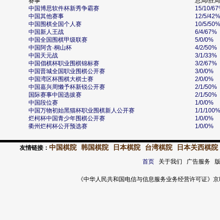
赛事
总局/胜局
中国博思软件杯新秀争霸赛
15/10/6
中国其他赛事
12/5/42
中国围棋全国个人赛
10/5/50
中国新人王战
6/4/67%
中国全国围棋甲级联赛
5/0/0%
中国阿含·桐山杯
4/2/50%
中国天元战
3/1/33%
中国倡棋杯职业围棋锦标赛
3/2/67%
中国晋城全国职业围棋公开赛
3/0/0%
中国湾区杯围棋大棋士赛
2/0/0%
中国嘉兴周懒予杯新锐公开赛
2/1/50%
国际赛事中国选拔赛
2/1/50%
中国段位赛
1/0/0%
中国万物初始黑猫杯职业围棋新人公开赛
1/1/100
烂柯杯中国青少年围棋公开赛
1/0/0%
衢州烂柯杯公开预选赛
1/0/0%
中国棋院
韩国棋院
日本棋院
台湾棋院
日本关西棋院
友情链接：
首页
关于我们 广告服务 
《中华人民共和国电信与信息服务业务经营许可证》京ICP证 120