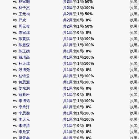
vs
林家翾
共
2
局
/胜
1
局/
50%
执黑
vs
林子杰
共
2
局
/胜
2
局/
100%
执黑
vs
王元均
共
2
局
/胜
1
局/
50%
执黑
vs
严欢
共
2
局
/胜
0
局/
0%
执黑
vs
周元俊
共
2
局
/胜
1
局/
50%
执黑
vs
陈家瑞
共
1
局
/胜
0
局/
0%
执黑
vs
陈蔓淇
共
1
局
/胜
1
局/
100%
执黑
vs
陈昱森
共
1
局
/胜
1
局/
100%
执黑
vs
陈正勋
共
1
局
/胜
0
局/
0%
执黑
vs
戴琪高
共
1
局
/胜
1
局/
100%
执黑
vs
杜天瑞
共
1
局
/胜
1
局/
100%
执黑
vs
段博尧
共
1
局
/胜
0
局/
0%
执黑
vs
桂诗云
共
1
局
/胜
1
局/
100%
执黑
vs
黄思源
共
1
局
/胜
1
局/
100%
执黑
vs
姜东润
共
1
局
/胜
0
局/
0%
执黑
vs
寇政岩
共
1
局
/胜
0
局/
0%
执黑
vs
李博韬
共
1
局
/胜
1
局/
100%
执黑
vs
李承泽
共
1
局
/胜
0
局/
0%
执黑
vs
李思瀚
共
1
局
/胜
1
局/
100%
执黑
vs
李天元
共
1
局
/胜
1
局/
100%
执黑
vs
李维清
共
1
局
/胜
0
局/
0%
执黑
vs
李欣宸
共
1
局
/胜
0
局/
0%
执黑
vs
梁景鑫
共
1
局
/胜
0
局/
0%
执黑