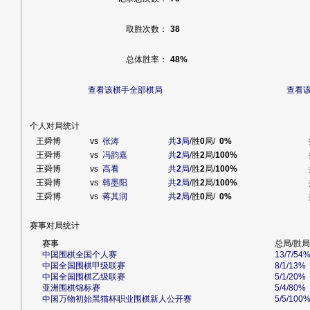
取胜次数：
38
总体胜率：
48%
查看该棋手全部棋局
查看
个人对局统计
王舜博
vs
张涛
共
3
局
/胜
0
局/
0%
王舜博
vs
冯韵嘉
共
2
局
/胜
2
局/
100%
王舜博
vs
高看
共
2
局
/胜
2
局/
100%
王舜博
vs
韩墨阳
共
2
局
/胜
2
局/
100%
王舜博
vs
蒋其润
共
2
局
/胜
0
局/
0%
赛事对局统计
赛事
总局/胜局
中国围棋全国个人赛
13/7/54
中国全国围棋甲级联赛
8/1/13%
中国全国围棋乙级联赛
5/1/20%
亚洲围棋锦标赛
5/4/80%
中国万物初始黑猫杯职业围棋新人公开赛
5/5/100