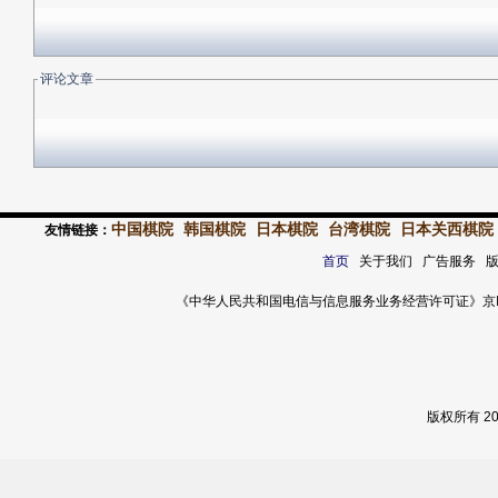
评论文章
中国棋院
韩国棋院
日本棋院
台湾棋院
日本关西棋院
友情链接：
首页
关于我们 广告服务 
《中华人民共和国电信与信息服务业务经营许可证》京ICP证 120
版权所有 2