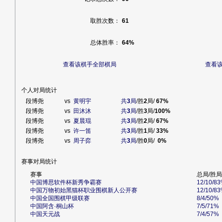
取胜次数：
61
总体胜率：
64%
查看该棋手全部棋局
查看
个人对局统计
段博尧
vs
黄明宇
共
3
局
/胜
2
局/
67%
段博尧
vs
田沐沐
共
3
局
/胜
3
局/
100%
段博尧
vs
夏晨琨
共
3
局
/胜
2
局/
67%
段博尧
vs
许一笛
共
3
局
/胜
1
局/
33%
段博尧
vs
周子弈
共
3
局
/胜
0
局/
0%
赛事对局统计
赛事
总局/胜局
中国博思软件杯新秀争霸赛
12/10/8
中国万物初始黑猫杯职业围棋新人公开赛
12/10/8
中国全国围棋甲级联赛
8/4/50%
中国阿含·桐山杯
7/5/71%
中国天元战
7/4/57%