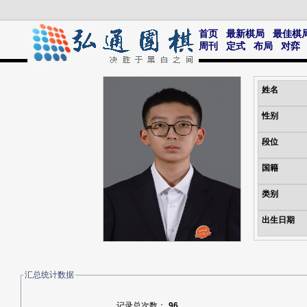
首页
最新棋局
最佳棋
周刊
定式
布局
对弈
姓名
性别
段位
国籍
类别
出生日期
汇总统计数据
记录总次数：
96