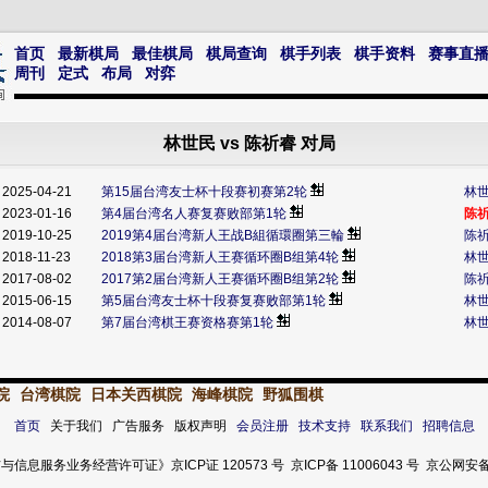
首页
最新棋局
最佳棋局
棋局查询
棋手列表
棋手资料
赛事直
周刊
定式
布局
对弈
林世民 vs 陈祈睿 对局
2025-04-21
第15届台湾友士杯十段赛初赛第2轮
林
2023-01-16
第4届台湾名人赛复赛败部第1轮
陈
2019-10-25
2019第4届台湾新人王战B組循環圈第三輪
陈
2018-11-23
2018第3届台湾新人王赛循环圈B组第4轮
林
2017-08-02
2017第2届台湾新人王赛循环圈B组第2轮
陈
2015-06-15
第5届台湾友士杯十段赛复赛败部第1轮
林
2014-08-07
第7届台湾棋王赛资格赛第1轮
林
院
台湾棋院
日本关西棋院
海峰棋院
野狐围棋
首页
关于我们 广告服务 版权声明
会员注册
技术支持
联系我们
招聘信息
服务业务经营许可证》京ICP证 120573 号 京ICP备 11006043 号 京公网安备 11