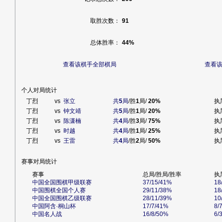
取胜次数：
91
总体胜率：
44%
查看该棋手全部棋局
查看
个人对局统计
丁烈
vs
张立
共
5
局
/胜
1
局/
20%
执
丁烈
vs
钟文靖
共
5
局
/胜
1
局/
20%
执
丁烈
vs
陈潇楠
共
4
局
/胜
3
局/
75%
执
丁烈
vs
时越
共
4
局
/胜
1
局/
25%
执
丁烈
vs
王雷
共
4
局
/胜
2
局/
50%
执
赛事对局统计
赛事
总局/胜局/胜率
执
中国全国围棋甲级联赛
37/15/41%
18
中国围棋全国个人赛
29/11/38%
18
中国全国围棋乙级联赛
28/11/39%
10
中国阿含·桐山杯
17/7/41%
8/
中国名人战
16/8/50%
6/