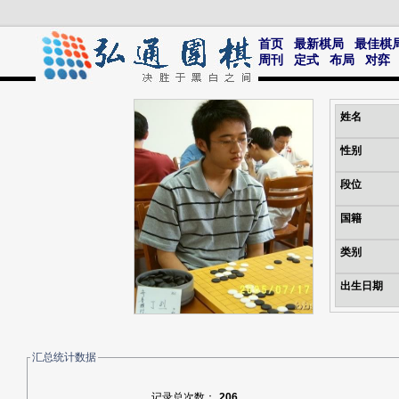
首页
最新棋局
最佳棋
周刊
定式
布局
对弈
姓名
性别
段位
国籍
类别
出生日期
汇总统计数据
记录总次数：
206