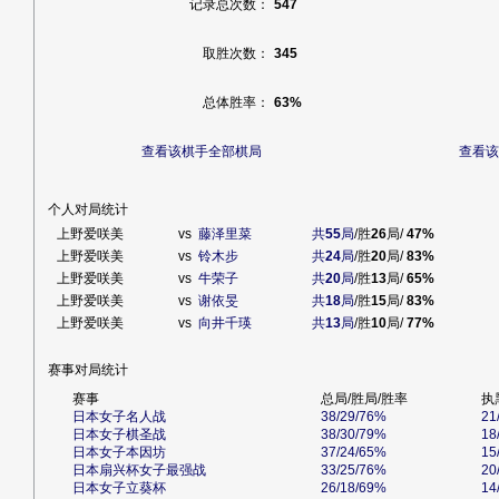
记录总次数：
547
取胜次数：
345
总体胜率：
63%
查看该棋手全部棋局
查看该
个人对局统计
上野爱咲美
vs
藤泽里菜
共
55
局
/胜
26
局/
47%
上野爱咲美
vs
铃木步
共
24
局
/胜
20
局/
83%
上野爱咲美
vs
牛荣子
共
20
局
/胜
13
局/
65%
上野爱咲美
vs
谢依旻
共
18
局
/胜
15
局/
83%
上野爱咲美
vs
向井千瑛
共
13
局
/胜
10
局/
77%
赛事对局统计
赛事
总局/胜局/胜率
执
日本女子名人战
38/29/76%
21
日本女子棋圣战
38/30/79%
18
日本女子本因坊
37/24/65%
15
日本扇兴杯女子最强战
33/25/76%
20
日本女子立葵杯
26/18/69%
14