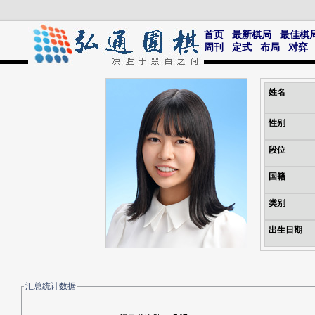
首页
最新棋局
最佳棋
周刊
定式
布局
对弈
姓名
性别
段位
国籍
类别
出生日期
汇总统计数据