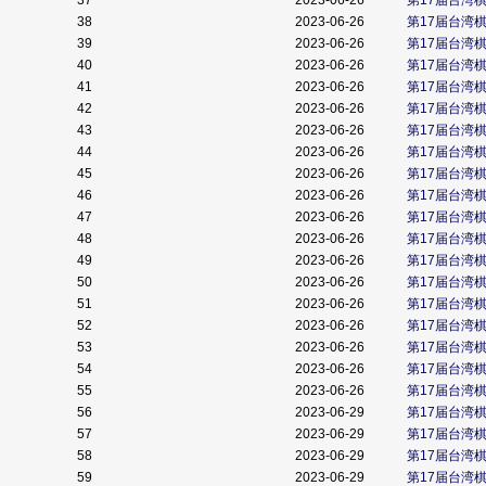
37
2023-06-26
第17届台湾
38
2023-06-26
第17届台湾
39
2023-06-26
第17届台湾
40
2023-06-26
第17届台湾
41
2023-06-26
第17届台湾
42
2023-06-26
第17届台湾
43
2023-06-26
第17届台湾
44
2023-06-26
第17届台湾
45
2023-06-26
第17届台湾
46
2023-06-26
第17届台湾
47
2023-06-26
第17届台湾
48
2023-06-26
第17届台湾
49
2023-06-26
第17届台湾
50
2023-06-26
第17届台湾
51
2023-06-26
第17届台湾
52
2023-06-26
第17届台湾
53
2023-06-26
第17届台湾
54
2023-06-26
第17届台湾
55
2023-06-26
第17届台湾
56
2023-06-29
第17届台湾
57
2023-06-29
第17届台湾
58
2023-06-29
第17届台湾
59
2023-06-29
第17届台湾