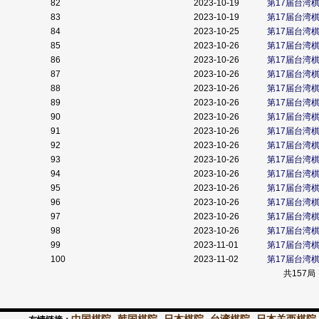
82
2023-10-19
第17届台湾
83
2023-10-19
第17届台湾
84
2023-10-25
第17届台湾
85
2023-10-26
第17届台湾
86
2023-10-26
第17届台湾
87
2023-10-26
第17届台湾
88
2023-10-26
第17届台湾
89
2023-10-26
第17届台湾
90
2023-10-26
第17届台湾
91
2023-10-26
第17届台湾
92
2023-10-26
第17届台湾
93
2023-10-26
第17届台湾
94
2023-10-26
第17届台湾
95
2023-10-26
第17届台湾
96
2023-10-26
第17届台湾
97
2023-10-26
第17届台湾
98
2023-10-26
第17届台湾
99
2023-11-01
第17届台湾
100
2023-11-02
第17届台湾
共157