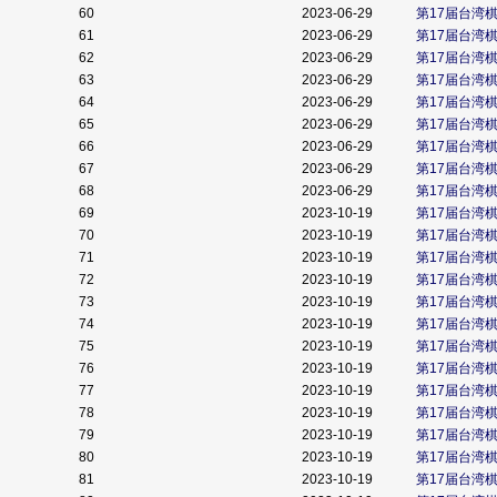
60
2023-06-29
第17届台湾
61
2023-06-29
第17届台湾
62
2023-06-29
第17届台湾
63
2023-06-29
第17届台湾
64
2023-06-29
第17届台湾
65
2023-06-29
第17届台湾
66
2023-06-29
第17届台湾
67
2023-06-29
第17届台湾
68
2023-06-29
第17届台湾
69
2023-10-19
第17届台湾
70
2023-10-19
第17届台湾
71
2023-10-19
第17届台湾
72
2023-10-19
第17届台湾
73
2023-10-19
第17届台湾
74
2023-10-19
第17届台湾
75
2023-10-19
第17届台湾
76
2023-10-19
第17届台湾
77
2023-10-19
第17届台湾
78
2023-10-19
第17届台湾
79
2023-10-19
第17届台湾
80
2023-10-19
第17届台湾
81
2023-10-19
第17届台湾