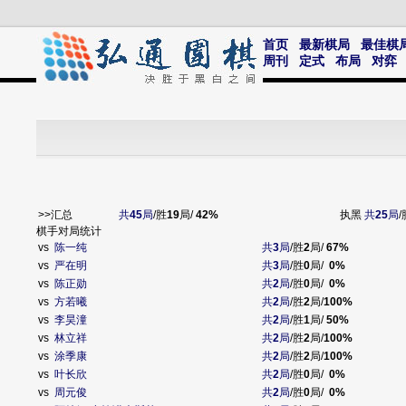
首页
最新棋局
最佳棋
周刊
定式
布局
对弈
>>汇总
共
45
局
/胜
19
局/
42%
执黑
共
25
局
/
棋手对局统计
vs
陈一纯
共
3
局
/胜
2
局/
67%
vs
严在明
共
3
局
/胜
0
局/
0%
vs
陈正勋
共
2
局
/胜
0
局/
0%
vs
方若曦
共
2
局
/胜
2
局/
100%
vs
李昊潼
共
2
局
/胜
1
局/
50%
vs
林立祥
共
2
局
/胜
2
局/
100%
vs
涂季康
共
2
局
/胜
2
局/
100%
vs
叶长欣
共
2
局
/胜
0
局/
0%
vs
周元俊
共
2
局
/胜
0
局/
0%