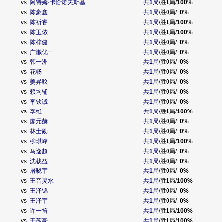
vs
阿特姆·卡恰诺夫斯基
共
1
局
/胜
1
局/
100%
vs
陈豪鑫
共
1
局
/胜
0
局/
0%
vs
陈祈睿
共
1
局
/胜
1
局/
100%
vs
陈玉侬
共
1
局
/胜
1
局/
100%
vs
陈梓健
共
1
局
/胜
0
局/
0%
vs
广濑优一
共
1
局
/胜
0
局/
0%
vs
韩一洲
共
1
局
/胜
0
局/
0%
vs
花畅
共
1
局
/胜
0
局/
0%
vs
姜昇旼
共
1
局
/胜
0
局/
0%
vs
赖均辅
共
1
局
/胜
0
局/
0%
vs
李钦诚
共
1
局
/胜
0
局/
0%
vs
李维
共
1
局
/胜
1
局/
100%
vs
廖元赫
共
1
局
/胜
0
局/
0%
vs
林士勋
共
1
局
/胜
0
局/
0%
vs
柳琪峰
共
1
局
/胜
1
局/
100%
vs
马逸超
共
1
局
/胜
0
局/
0%
vs
沈载益
共
1
局
/胜
0
局/
0%
vs
屠晓宇
共
1
局
/胜
0
局/
0%
vs
王音灵水
共
1
局
/胜
1
局/
100%
vs
王泽锦
共
1
局
/胜
0
局/
0%
vs
王泽宇
共
1
局
/胜
0
局/
0%
vs
许一笛
共
1
局
/胜
1
局/
100%
vs
于苏豪
共
1
局
/胜
1
局/
100%