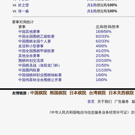
vs
於之莹
共
1
局
/胜
1
局/
100%
vs
张一淼
共
1
局
/胜
1
局/
100%
赛事对局统计
赛事
总局/胜局/胜率
中国其他赛事
16/9/56%
中国全国围棋乙级联赛
6/2/33%
中国围棋全国个人赛
6/2/33%
友谊和小型赛事
4/0/0%
中国全国围棋甲级联赛
4/1/25%
其他业余赛事
2/1/50%
围棋特别交流谱
2/2/100%
中国棋圣战（洛阳龙门杯）
2/1/50%
中国围丙联赛
1/1/100%
中国倡棋杯职业围棋锦标赛
1/0/0%
中国伟星杯业余围棋公开赛
1/0/0%
中国棋院
韩国棋院
日本棋院
台湾棋院
日本关西棋院
友情链接：
首页
关于我们 广告服务 
《中华人民共和国电信与信息服务业务经营许可证》京ICP证 120