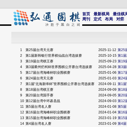
首页
最新棋局
最佳棋
周刊
定式
布局
对弈
1
第25届台湾天元赛
2025-11-12
第25
2
第1届新韩银行世界棋仙战台湾选拔赛
2025-10-15
第1
3
第19届台湾棋王赛
2025-09-23
第1
4
第3届衢州烂柯杯世界围棋公开赛台湾选拔赛
2025-04-28
第3
5
第17届台湾海峰杯职业围棋赛
2025-01-06
第17
6
第24届台湾天元赛
2025-01-03
第24
7
第1届“北海新绎杯”世界围棋公开赛台湾选拔赛
2024-09-11
第1
8
第18届台湾棋王赛
2024-09-09
第1
9
第20届台湾国手赛
2024-09-05
第20
10
第12届台湾中环碁圣战
2024-09-03
第1
11
第5届台湾名人赛
2024-01-08
第5
12
第16届台湾海峰杯职业围棋赛
2024-01-04
第1
13
第15届台湾海峰杯职业围棋赛
2023-01-19
第15
14
第4届台湾名人赛
2023-01-09
第4