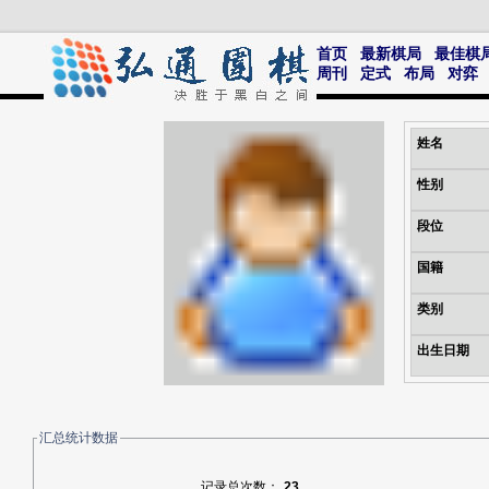
首页
最新棋局
最佳棋
周刊
定式
布局
对弈
姓名
性别
段位
国籍
类别
出生日期
汇总统计数据
记录总次数：
23