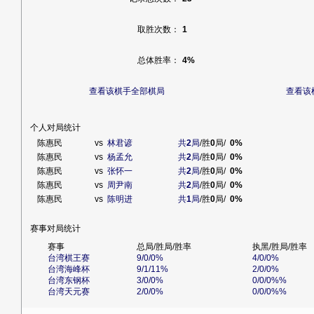
取胜次数：
1
总体胜率：
4%
查看该棋手全部棋局
查看该
个人对局统计
陈惠民
vs
林君谚
共
2
局
/胜
0
局/
0%
陈惠民
vs
杨孟允
共
2
局
/胜
0
局/
0%
陈惠民
vs
张怀一
共
2
局
/胜
0
局/
0%
陈惠民
vs
周尹南
共
2
局
/胜
0
局/
0%
陈惠民
vs
陈明进
共
1
局
/胜
0
局/
0%
赛事对局统计
赛事
总局/胜局/胜率
执黑/胜局/胜率
台湾棋王赛
9/0/0%
4/0/0%
台湾海峰杯
9/1/11%
2/0/0%
台湾东钢杯
3/0/0%
0/0/0%%
台湾天元赛
2/0/0%
0/0/0%%