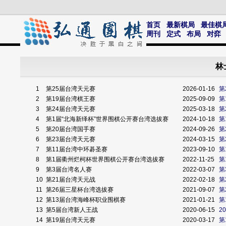
首页
最新棋局
最佳棋
周刊
定式
布局
对弈
林
1
第25届台湾天元赛
2026-01-16
第
2
第19届台湾棋王赛
2025-09-09
第
3
第24届台湾天元赛
2025-03-18
第
4
第1届“北海新绎杯”世界围棋公开赛台湾选拔赛
2024-10-18
第
5
第20届台湾国手赛
2024-09-26
第
6
第23届台湾天元赛
2024-03-15
第
7
第11届台湾中环碁圣赛
2023-09-10
第
8
第1届衢州烂柯杯世界围棋公开赛台湾选拔赛
2022-11-25
第
9
第3届台湾名人赛
2022-03-07
第
10
第21届台湾天元战
2022-02-18
第
11
第26届三星杯台湾选拔赛
2021-09-07
第
12
第13届台湾海峰杯职业围棋赛
2021-01-21
第
13
第5届台湾新人王战
2020-06-15
2
14
第19届台湾天元赛
2020-03-17
第