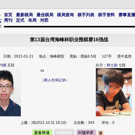
首页
最新棋局
最佳棋局
棋局查询
棋手列表
棋手资料
赛事直
周刊
定式
布局
对弈
第13届台湾海峰杯职业围棋赛16强战
日期：2021-01-21 地点：海峰棋院 黑贴：黑贴6.5目 127手 黑中盘胜
均辅
五段
白方：
林士勋
七段
vs
（两人对局记录）
上载：消(2021.10.31 18:10) 点击数：343 评论：0