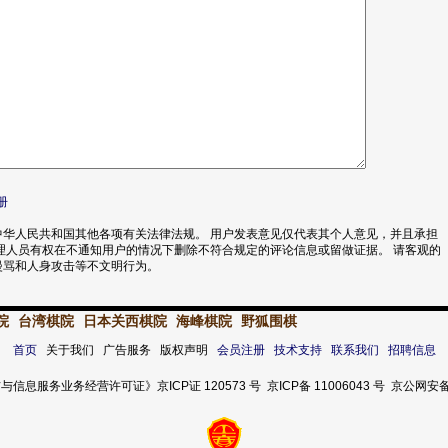
册
华人民共和国其他各项有关法律法规。 用户发表意见仅代表其个人意见，并且承担
理人员有权在不通知用户的情况下删除不符合规定的评论信息或留做证据。 请客观的
漫骂和人身攻击等不文明行为。
院
台湾棋院
日本关西棋院
海峰棋院
野狐围棋
首页
关于我们 广告服务 版权声明
会员注册
技术支持
联系我们
招聘信息
服务业务经营许可证》京ICP证 120573 号 京ICP备 11006043 号 京公网安备 11