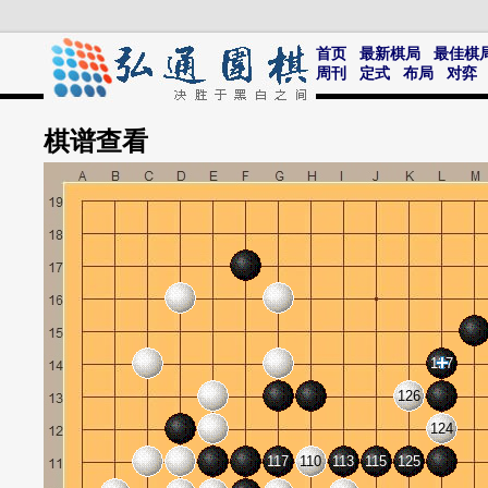
首页
最新棋局
最佳棋
周刊
定式
布局
对弈
棋谱
查看
127
126
124
117
110
113
115
125