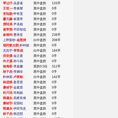
琴沚玗
-
吴彦谌
黑中盘胜
133手
王世一
-
李泰燮
黑中盘胜
0手
宋知勋
-
申有旻
黑中盘胜
0手
廖元赫
-
崔显宰
黑中盘胜
0手
偰玹准
-
尹圣植
黑中盘胜
0手
崔宰荣
-
平田智也
黑中盘胜
0手
俞俐均
-
曹承亚
黑中盘胜
239手
上野梨纱
-
金恩持
白中盘胜
208手
福冈航太朗
-
朴钟勋
黑中盘胜
0手
尤浩宇
-
李宰成
白中盘胜
184手
洪世煐
-
金正善
黑中盘胜
0手
许才源
-
郑斗镐
黑中盘胜
0手
徐海哲
-
李嘉馨
黑胜0.5目
312手
林子杰
-
李炯珍
黑中盘胜
0手
朴伸英
-
卢奕铨
白中盘胜
142手
林进煜
-
姜景贤
黑中盘胜
0手
康材宇
-
金庭贤
黑中盘胜
0手
朴只玹
-
宋相勋
黑中盘胜
0手
韩遒永
-
高桥良侑
黑中盘胜
0手
康材宇
-
安国铉
黑中盘胜
0手
韩遒永
-
伊田笃史
黑中盘胜
0手
林子杰
-
韩态熙
黑中盘胜
0手