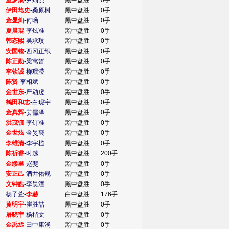
童梦成
-
尹灿熙
黑中盘胜
0手
伊田笃史
-
桑原树
黑中盘胜
0手
金显灿
-
何旸
黑中盘胜
0手
夏晨琨
-
李炫准
黑中盘胜
0手
韩态熙
-
吴承玟
黑中盘胜
0手
安国铉
-
西冈正织
黑中盘胜
0手
陈正勋
-
梁寓皙
黑中盘胜
0手
李钦诚
-
柳珉滢
黑中盘胜
0手
陈贤
-
李相斌
黑中盘胜
0手
金世东
-
严动虔
黑中盘胜
0手
鹤田和志
-
白现宇
黑中盘胜
0手
金真辉
-
姜儒泽
黑中盘胜
0手
洪茂镇
-
李钉准
黑中盘胜
0手
金世炫
-
金旻奭
黑中盘胜
0手
李维清
-
李宇榄
黑中盘胜
0手
陈祈睿
-
时越
黑中盘胜
200手
金缕里
-
赵斐
黑中盘胜
0手
安正己
-
酒井佑规
黑中盘胜
0手
文钟皓
-
李昊潼
黑中盘胜
0手
杨子萱
-
李赫
白中盘胜
176手
黄明宇
-
崔胜喆
黑中盘胜
0手
屠晓宇
-
杨楷文
黑中盘胜
0手
金禹丞
-
田中康湧
黑中盘胜
0手