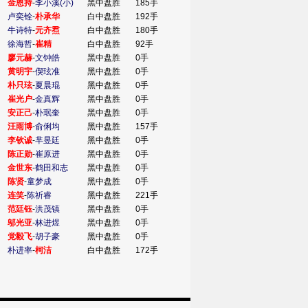
金恩持
-
李小溪(小)
黑中盘胜
185手
卢奕铨
-
朴承华
白中盘胜
192手
牛诗特
-
元齐焄
白中盘胜
180手
徐海哲
-
崔精
白中盘胜
92手
廖元赫
-
文钟皓
黑中盘胜
0手
黄明宇
-
偰玹准
黑中盘胜
0手
朴只玹
-
夏晨琨
黑中盘胜
0手
崔光户
-
金真辉
黑中盘胜
0手
安正己
-
朴珉奎
黑中盘胜
0手
汪雨博
-
俞俐均
黑中盘胜
157手
李钦诚
-
芈昱廷
黑中盘胜
0手
陈正勋
-
崔原进
黑中盘胜
0手
金世东
-
鹤田和志
黑中盘胜
0手
陈贤
-
童梦成
黑中盘胜
0手
连笑
-
陈祈睿
黑中盘胜
221手
范廷钰
-
洪茂镇
黑中盘胜
0手
邬光亚
-
林进煜
黑中盘胜
0手
党毅飞
-
胡子豪
黑中盘胜
0手
朴进率
-
柯洁
白中盘胜
172手