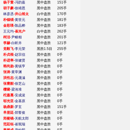
杨子萱
-
冯韵嘉
黑中盘胜
151手
胡子豪
-
徐靖恩
黑中盘胜
205手
林彦丞
-
井山裕太
白中盘胜
170手
朴镇锳
-
黄世元
黑中盘胜
181手
金彩瑛
-
陈品桦
黑中盘胜
183手
王元均
-
崔光户
白中盘胜
262手
柯洁
-
尹畯相
黑中盘胜
201手
李赫
-
白昕卉
黑中盘胜
121手
党毅飞
-
李元荣
黑胜1.5目
255手
朴贞根
-
赵宗信
黑中盘胜
0手
朴进率
-
张健贤
黑中盘胜
0手
韩尚勋
-
黄镇亨
黑中盘胜
0手
张涛
-
黄宰渊
黑中盘胜
0手
洪性志
-
元晟溱
黑中盘胜
0手
张豊猷
-
徐芝山
黑中盘胜
0手
檀啸
-
梁洧准
黑中盘胜
0手
柁嘉熹
-
安成浚
黑中盘胜
0手
邬光亚
-
金基原
黑中盘胜
0手
杨鼎新
-
罗玄
黑中盘胜
151手
芈昱廷
-
郑誓俊
黑中盘胜
0手
郑粲镐
-
关航太郎
黑中盘胜
0手
范廷钰
-
崔珉瑞
黑中盘胜
0手