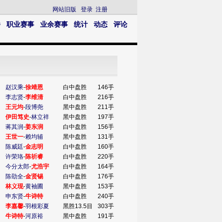
网站旧版
登录
注册
播
职业赛事
业余赛事
统计
动态
评论
赵汉乘
-
徐靖恩
白中盘胜
146手
李志贤
-
李维清
白中盘胜
216手
王元均
-
段博尧
黑中盘胜
211手
伊田笃史
-
林立祥
黑中盘胜
197手
蒋其润
-
姜东润
白中盘胜
156手
王世一
-
赖均辅
黑中盘胜
131手
陈威廷
-
金志明
白中盘胜
160手
许荣珞
-
陈祈睿
白中盘胜
220手
今分太郎
-
尤浩宇
白中盘胜
164手
陈劭全
-
金贤锡
白中盘胜
176手
林义现
-
黄袖圃
黑中盘胜
153手
申东贤
-
牛诗特
白中盘胜
240手
李嘉馨
-
羽根彩夏
黑胜13.5目
303手
牛诗特
-
河原裕
黑中盘胜
191手