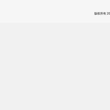
版权所有 2