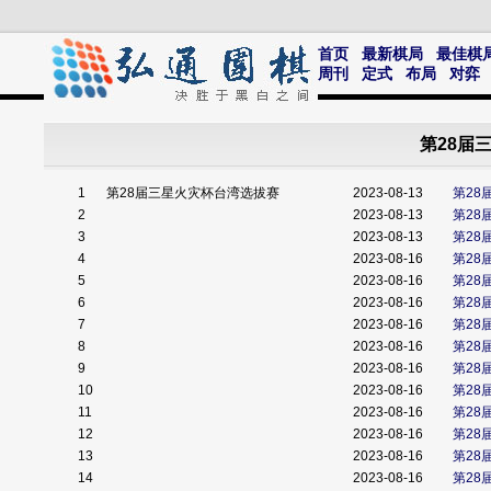
首页
最新棋局
最佳棋
周刊
定式
布局
对弈
第28届
1
第28届三星火灾杯台湾选拔赛
2023-08-13
第28
2
2023-08-13
第28
3
2023-08-13
第28
4
2023-08-16
第28
5
2023-08-16
第28
6
2023-08-16
第28
7
2023-08-16
第28
8
2023-08-16
第28
9
2023-08-16
第28
10
2023-08-16
第28
11
2023-08-16
第28
12
2023-08-16
第28
13
2023-08-16
第28
14
2023-08-16
第28