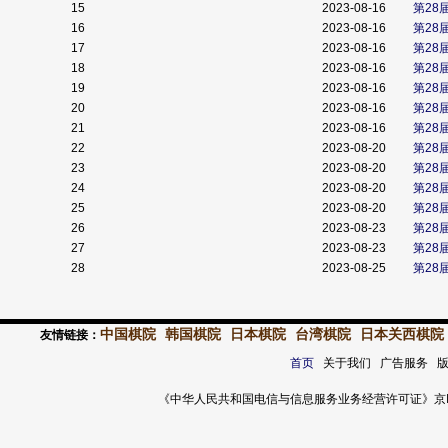
15
2023-08-16
第28
16
2023-08-16
第28
17
2023-08-16
第28
18
2023-08-16
第28
19
2023-08-16
第28
20
2023-08-16
第28
21
2023-08-16
第28
22
2023-08-20
第28
23
2023-08-20
第28
24
2023-08-20
第28
25
2023-08-20
第28
26
2023-08-23
第28
27
2023-08-23
第28
28
2023-08-25
第28
中国棋院
韩国棋院
日本棋院
台湾棋院
日本关西棋院
友情链接：
首页
关于我们 广告服务 
《中华人民共和国电信与信息服务业务经营许可证》京ICP证 120