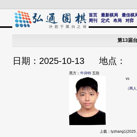
首页
最新棋局
最佳棋
周刊
定式
布局
对弈
第13届
日期：2025-10-13 地点
黑方：
牛诗特
五段
vs
（两人
上载：lyzhang1(20