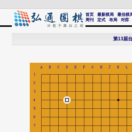
首页
最新棋局
最佳棋
周刊
定式
布局
对弈
第13届