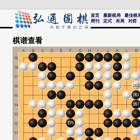
首页
最新棋局
最佳棋
周刊
定式
布局
对弈
棋谱
查看
162
161
167
175