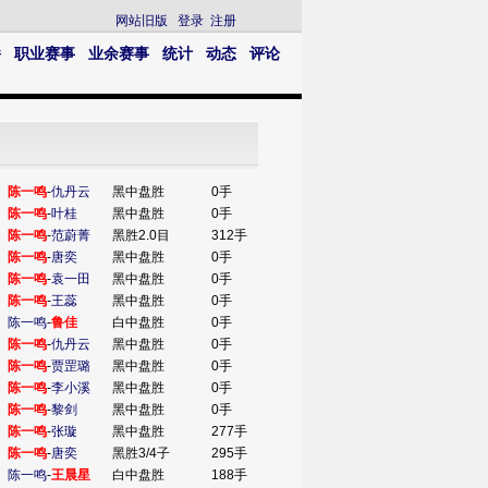
网站旧版
登录
注册
播
职业赛事
业余赛事
统计
动态
评论
陈一鸣
-
仇丹云
黑中盘胜
0手
陈一鸣
-
叶桂
黑中盘胜
0手
陈一鸣
-
范蔚菁
黑胜2.0目
312手
陈一鸣
-
唐奕
黑中盘胜
0手
陈一鸣
-
袁一田
黑中盘胜
0手
陈一鸣
-
王蕊
黑中盘胜
0手
陈一鸣
-
鲁佳
白中盘胜
0手
陈一鸣
-
仇丹云
黑中盘胜
0手
陈一鸣
-
贾罡璐
黑中盘胜
0手
陈一鸣
-
李小溪
黑中盘胜
0手
陈一鸣
-
黎剑
黑中盘胜
0手
陈一鸣
-
张璇
黑中盘胜
277手
陈一鸣
-
唐奕
黑胜3/4子
295手
陈一鸣
-
王晨星
白中盘胜
188手