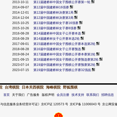
2013-10-11
第11届建桥杯中国女子围棋公开赛第一轮
2014-09-07
第12届中国建桥杯16强赛
2014-12-01
第12届中国建桥杯决赛第1局
2014-12-04
第12届中国建桥杯决赛第3局
2015-10-25
第13届中国建桥杯女子赛16强赛
2015-10-26
第13届中国建桥杯女子赛8强赛
2016-08-28
第14届建桥杯中国女子公开赛本选
2016-08-29
第14届建桥杯女子公开赛本选2轮
2017-09-01
第15届建桥杯中国女子围棋公开赛本选第2轮
2018-08-28
第16届中国建桥杯女子公开赛预选
2019-08-24
第17届建桥杯中国女子围棋公开赛本赛第1轮
2021-09-15
第18届建桥杯中国女子围棋公开赛预选赛第2轮
赛
2023-07-14
第19届中国建桥杯女子围棋公开赛预赛第2轮
2023-07-15
第19届中国建桥杯女子围棋公开赛32强战
院
台湾棋院
日本关西棋院
海峰棋院
野狐围棋
首页
关于我们 广告服务 版权声明
会员注册
技术支持
联系我们
招聘信息
服务业务经营许可证》京ICP证 120573 号 京ICP备 11006043 号 京公网安备 11