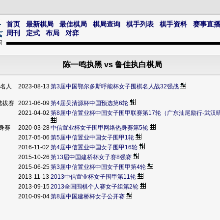
首页
最新棋局
最佳棋局
棋局查询
棋手列表
棋手资料
赛事直
周刊
定式
布局
对弈
陈一鸣执黑 vs 鲁佳执白棋局
棋名人
2023-08-13
第3届中国鄂尔多斯呼能杯女子围棋名人战32强战
选拔赛
2021-06-09
第4届吴清源杯中国预选第6轮
赛
2021-04-02
第8届中信置业杯中国女子围甲联赛第17轮（广东汕尾励行-武汉
热身赛
2020-03-28
中信置业杯女子围甲网络热身赛第5轮
赛
2017-05-06
第5届中信置业中国女子围甲1轮
赛
2016-11-02
第4届中信置业中国女子围甲16轮
2015-10-26
第13届中国建桥杯女子赛8强赛
赛
2015-06-25
第3届中信置业杯中国女子围甲第4轮
赛
2013-11-13
2013中信置业杯女子围甲第11轮
2013-09-15
2013全国围棋个人赛女子组第2轮
2010-09-04
第8届中国建桥杯女子公开赛