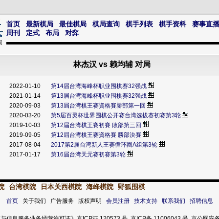
首页
最新棋局
最佳棋局
棋局查询
棋手列表
棋手资料
赛事直
周刊
定式
布局
对弈
林杰汉 vs 赖均辅 对局
2022-01-10
第14届台湾海峰杯职业围棋赛32强战
2021-01-14
第13届台湾海峰杯职业围棋赛32强战
2020-09-03
第13屆台湾棋王赛資格賽勝部第一回
2020-03-20
第5届百灵杯世界围棋公开赛台湾选拔赛初赛第3轮
2019-10-03
第12屆台湾棋王賽初賽 敗部第三回
2019-09-05
第12屆台湾棋王赛資格賽 勝部決賽
2017-08-04
2017第2届台湾新人王赛循环圈A组第3轮
2017-01-17
第16届台湾天元赛初赛第3轮
院
台湾棋院
日本关西棋院
海峰棋院
野狐围棋
首页
关于我们 广告服务 版权声明
会员注册
技术支持
联系我们
招聘信息
服务业务经营许可证》京ICP证 120573 号 京ICP备 11006043 号 京公网安备 11