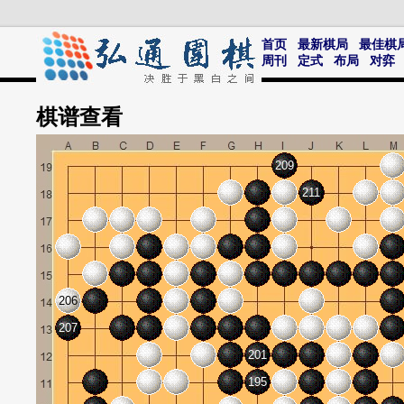
首页
最新棋局
最佳棋
周刊
定式
布局
对弈
棋谱
查看
209
211
206
207
201
195