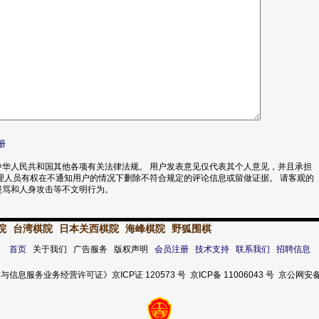
册
华人民共和国其他各项有关法律法规。 用户发表意见仅代表其个人意见，并且承担
理人员有权在不通知用户的情况下删除不符合规定的评论信息或留做证据。 请客观的
漫骂和人身攻击等不文明行为。
院
台湾棋院
日本关西棋院
海峰棋院
野狐围棋
首页
关于我们 广告服务 版权声明
会员注册
技术支持
联系我们
招聘信息
服务业务经营许可证》京ICP证 120573 号 京ICP备 11006043 号 京公网安备 11