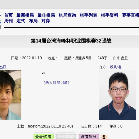
首页
最新棋局
最佳棋局
棋局查询
棋手列表
棋手资料
赛事直
周刊
定式
布局
对弈
第14届台湾海峰杯职业围棋赛32强战
日期：2022-01-10 地点： 黑贴：黑贴6.5目 248手 白中盘胜
杰汉
白方：
赖均辅
vs
（两人对局记录）
上载：hoetom(2022.01.10 23:40) 点击数：314 评论：0