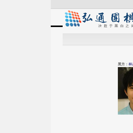
黑方：
林