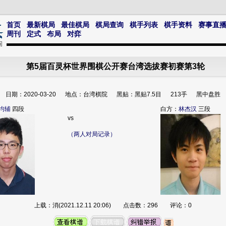
首页
最新棋局
最佳棋局
棋局查询
棋手列表
棋手资料
赛事直
周刊
定式
布局
对弈
第5届百灵杯世界围棋公开赛台湾选拔赛初赛第3轮
日期：2020-03-20 地点：台湾棋院 黑贴：黑贴7.5目 213手 黑中盘胜
均辅
四段
白方：
林杰汉
三段
vs
（两人对局记录）
上载：消(2021.12.11 20:06) 点击数：296 评论：0