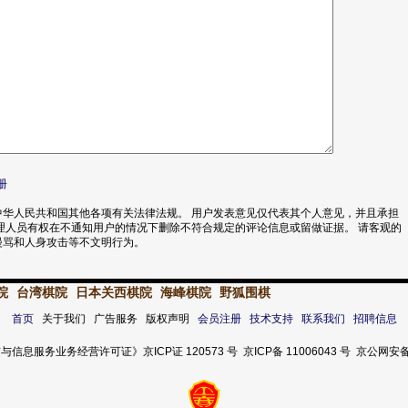
册
华人民共和国其他各项有关法律法规。 用户发表意见仅代表其个人意见，并且承担
理人员有权在不通知用户的情况下删除不符合规定的评论信息或留做证据。 请客观的
漫骂和人身攻击等不文明行为。
院
台湾棋院
日本关西棋院
海峰棋院
野狐围棋
首页
关于我们 广告服务 版权声明
会员注册
技术支持
联系我们
招聘信息
服务业务经营许可证》京ICP证 120573 号 京ICP备 11006043 号 京公网安备 11