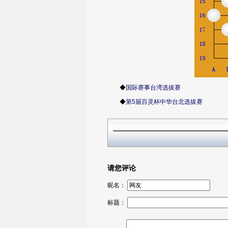
◆
国际赛事台湾选拔赛
◆
第5届百灵杯中华台北选拔赛
请您评论
昵名：
标题：