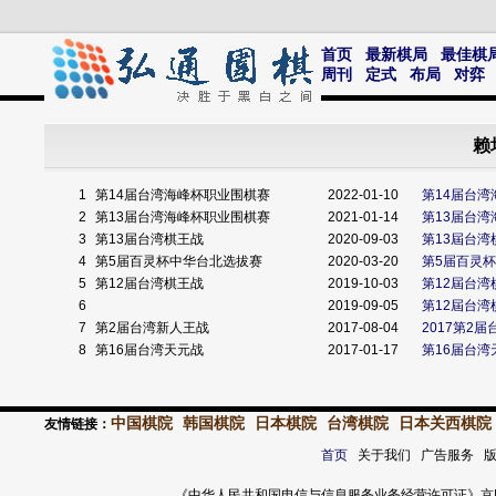
首页
最新棋局
最佳棋
周刊
定式
布局
对弈
赖
1
第14届台湾海峰杯职业围棋赛
2022-01-10
第14届台湾
2
第13届台湾海峰杯职业围棋赛
2021-01-14
第13届台湾
3
第13届台湾棋王战
2020-09-03
第13屆台
4
第5届百灵杯中华台北选拔赛
2020-03-20
第5届百灵
5
第12届台湾棋王战
2019-10-03
第12屆台湾
6
2019-09-05
第12屆台湾
7
第2届台湾新人王战
2017-08-04
2017第2
8
第16届台湾天元战
2017-01-17
第16届台湾
中国棋院
韩国棋院
日本棋院
台湾棋院
日本关西棋院
友情链接：
首页
关于我们 广告服务 
《中华人民共和国电信与信息服务业务经营许可证》京ICP证 120