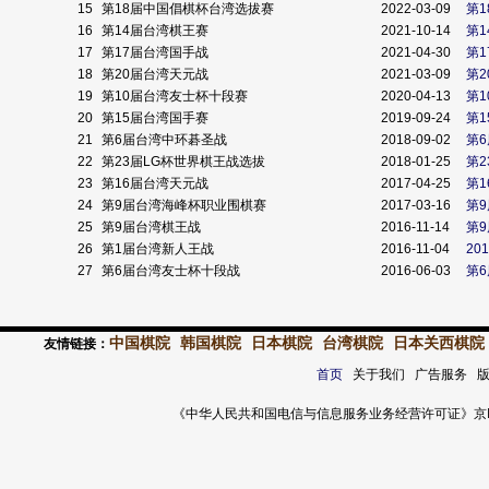
15
第18届中国倡棋杯台湾选拔赛
2022-03-09
第
16
第14届台湾棋王赛
2021-10-14
第
17
第17届台湾国手战
2021-04-30
第
18
第20届台湾天元战
2021-03-09
第
19
第10届台湾友士杯十段赛
2020-04-13
第
20
第15届台湾国手赛
2019-09-24
第
21
第6届台湾中环碁圣战
2018-09-02
第
22
第23届LG杯世界棋王战选拔
2018-01-25
第
23
第16届台湾天元战
2017-04-25
第
24
第9届台湾海峰杯职业围棋赛
2017-03-16
第
25
第9届台湾棋王战
2016-11-14
第
26
第1届台湾新人王战
2016-11-04
20
27
第6届台湾友士杯十段战
2016-06-03
第
中国棋院
韩国棋院
日本棋院
台湾棋院
日本关西棋院
友情链接：
首页
关于我们 广告服务 
《中华人民共和国电信与信息服务业务经营许可证》京ICP证 120