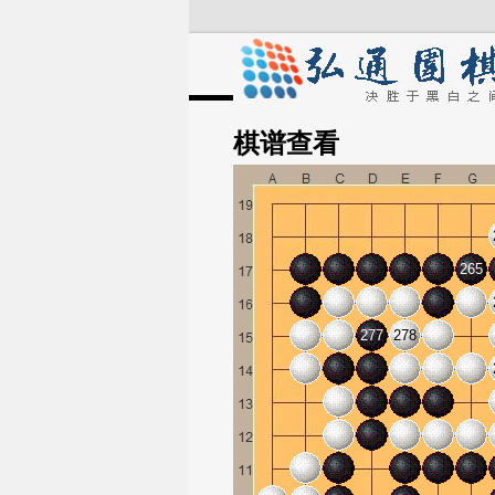
棋谱
查看
265
277
278