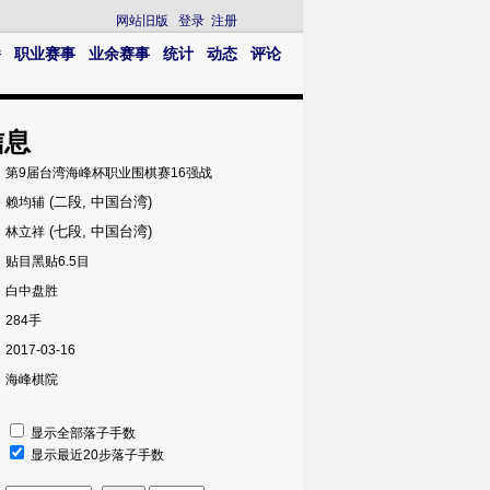
网站旧版
登录
注册
播
职业赛事
业余赛事
统计
动态
评论
信息
第9届台湾海峰杯职业围棋赛16强战
(二段, 中国台湾)
赖均辅
(七段, 中国台湾)
林立祥
贴目黑贴6.5目
白中盘胜
284手
2017-03-16
海峰棋院
显示全部落子手数
显示最近20步落子手数