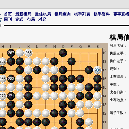
首页
最新棋局
最佳棋局
棋局查询
棋手列表
棋手资料
赛事直
周刊
定式
布局
对弈
棋局
对局名称：
267
268
执黑选手：
执白选手：
282
规则：
284
比赛结果：
266
283
手数：
比赛日期：
272
271
比赛地点：
落子手数：