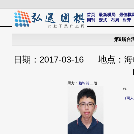
首页
最新棋局
最佳棋
周刊
定式
布局
对弈
第9届台
日期：2017-03-16 地
黑方：
赖均辅
二段
vs
（两人