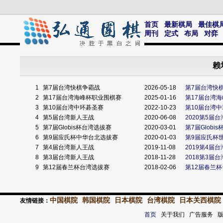
首页
最新棋局
最佳棋
周刊
定式
布局
对弈
赖
1
第7届台湾快棋争霸战
2026-05-18
第7届台湾快
2
第17届台湾海峰杯职业围棋赛
2025-01-16
第17届台湾
3
第10届台湾中环碁圣赛
2022-10-23
第10届台湾
4
第5届台湾新人王战
2020-06-08
2020第5届
5
第7届Globis杯台湾选拔赛
2020-03-01
第7届Glob
6
第9届应氏杯中华台北选拔赛
2020-01-03
第9届应氏杯
7
第4届台湾新人王战
2019-11-08
2019第4届
8
第3届台湾新人王战
2018-11-28
2018第3届
9
第12届春兰杯台湾选拔赛
2018-02-06
第12届春兰
中国棋院
韩国棋院
日本棋院
台湾棋院
日本关西棋院
友情链接：
首页
关于我们 广告服务 