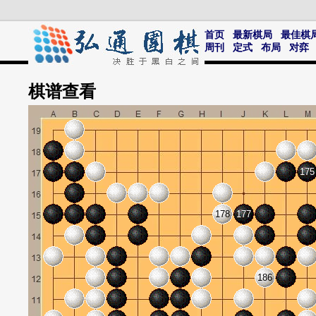
首页
最新棋局
最佳棋
周刊
定式
布局
对弈
棋谱
查看
175
178
177
186