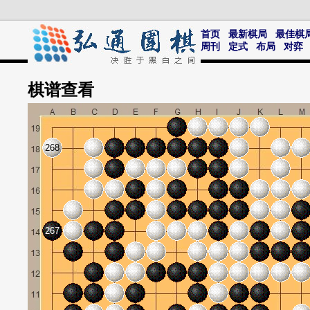
首页
最新棋局
最佳棋
周刊
定式
布局
对弈
棋谱
查看
268
267