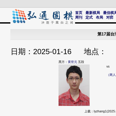
首页
最新棋局
最佳棋
周刊
定式
布局
对弈
第17届
日期：2025-01-16 地点
黑方：
黄世元
五段
vs
（两人
上载：lyzhang1(20