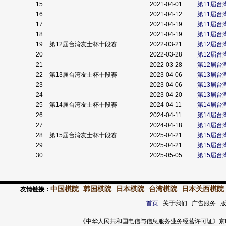
15
2021-04-01
第11届台
16
2021-04-12
第11届
17
2021-04-19
第11届台
18
2021-04-19
第11届
19
第12届台湾友士杯十段赛
2022-03-21
第12届台
20
2022-03-28
第12届台
21
2022-03-28
第12届台
22
第13届台湾友士杯十段赛
2023-04-06
第13届台
23
2023-04-06
第13届台
24
2023-04-20
第13届台
25
第14届台湾友士杯十段赛
2024-04-11
第14届台
26
2024-04-11
第14届台
27
2024-04-18
第14届台
28
第15届台湾友士杯十段赛
2025-04-21
第15届台
29
2025-04-21
第15届台
30
2025-05-05
第15届台
中国棋院
韩国棋院
日本棋院
台湾棋院
日本关西棋院
友情链接：
首页
关于我们 广告服务 
《中华人民共和国电信与信息服务业务经营许可证》京ICP证 120