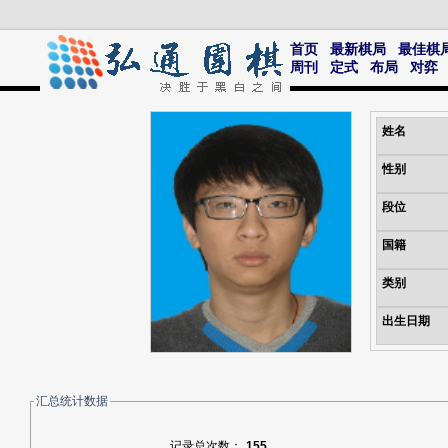
首页
最新棋局
最佳棋
周刊
定式
布局
对弈
姓名
性别
段位
国籍
类别
出生日期
汇总统计数据
记录总次数：
155