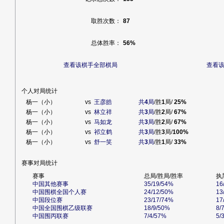
取胜次数：
87
总体胜率：
56%
查看该棋手全部棋局
查看
个人对局统计
杨一（小）
vs
王彦皓
共
4
局
/胜
1
局/
25%
杨一（小）
vs
林立祥
共
3
局
/胜
2
局/
67%
杨一（小）
vs
马如龙
共
3
局
/胜
2
局/
67%
杨一（小）
vs
祁立鹤
共
3
局
/胜
3
局/
100%
杨一（小）
vs
舒一笑
共
3
局
/胜
1
局/
33%
赛事对局统计
赛事
总局/胜局/胜率
执
中国其他赛事
35/19/54%
16
中国围棋全国个人赛
24/12/50%
13
中国段位赛
23/17/74%
17
中国全国围棋乙级联赛
18/9/50%
8/
中国围丙联赛
7/4/57%
5/