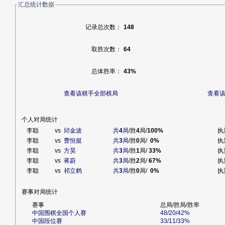
汇总统计数据
记录总次数：
148
取胜次数：
64
总体胜率：
43%
查看该棋手全部棋局
查看
个人对局统计
李聪
vs
邱金波
共
4
局
/胜
4
局/
100%
执
李聪
vs
曹恒挺
共
3
局
/胜
0
局/
0%
执
李聪
vs
方昊
共
3
局
/胜
1
局/
33%
执
李聪
vs
蒋蔚
共
3
局
/胜
2
局/
67%
执
李聪
vs
祁立鹤
共
3
局
/胜
0
局/
0%
执
赛事对局统计
赛事
总局/胜局/胜率
中国围棋全国个人赛
48/20/42%
中国段位赛
33/11/33%