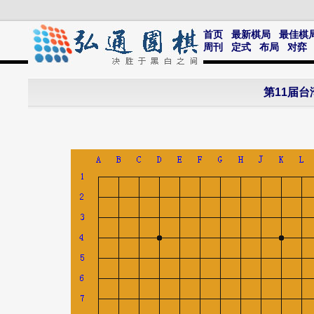
首页
最新棋局
最佳棋
周刊
定式
布局
对弈
第11届