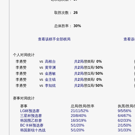
取胜次数：
26
总体胜率：
30%
查看该棋手全部棋局
查看该
个人对局统计
李勇赞
vs
高根台
共
2
局
/胜
0
局/
0%
李勇赞
vs
黄宰渊
共
2
局
/胜
1
局/
50%
李勇赞
vs
金惠敏
共
2
局
/胜
1
局/
50%
李勇赞
vs
金主镐
共
2
局
/胜
0
局/
0%
李勇赞
vs
李知炫
共
2
局
/胜
1
局/
50%
赛事对局统计
赛事
总局/胜局/胜率
执黑/胜局
LG杯预选赛
21/11/52%
9/5/56%
三星杯预选赛
20/8/40%
6/4/67%
韩国围乙联赛
16/3/19%
6/2/33%
BC卡杯预选赛
5/1/20%
2/1/50%
韩国新锐十杰战
5/1/20%
3/1/33%