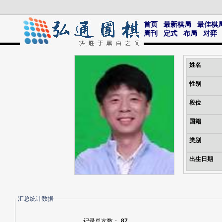
首页
最新棋局
最佳棋
周刊
定式
布局
对弈
姓名
性别
段位
国籍
类别
出生日期
汇总统计数据
记录总次数：
87