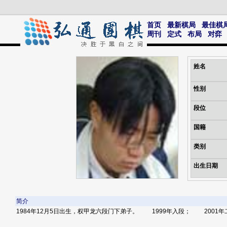
首页
最新棋局
最佳棋
周刊
定式
布局
对弈
姓名
性别
段位
国籍
类别
出生日期
简介
1984年12月5日出生，权甲龙六段门下弟子。 1999年入段； 2001