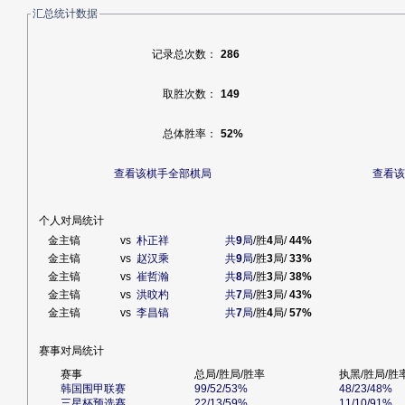
汇总统计数据
记录总次数：
286
取胜次数：
149
总体胜率：
52%
查看该棋手全部棋局
查看该
个人对局统计
金主镐
vs
朴正祥
共
9
局
/胜
4
局/
44%
金主镐
vs
赵汉乘
共
9
局
/胜
3
局/
33%
金主镐
vs
崔哲瀚
共
8
局
/胜
3
局/
38%
金主镐
vs
洪旼杓
共
7
局
/胜
3
局/
43%
金主镐
vs
李昌镐
共
7
局
/胜
4
局/
57%
赛事对局统计
赛事
总局/胜局/胜率
执黑/胜局/胜
韩国围甲联赛
99/52/53%
48/23/48%
三星杯预选赛
22/13/59%
11/10/91%