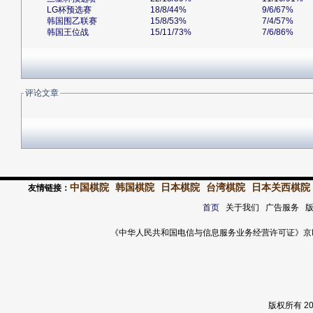
LG杯预选赛
18/8/44%
9/6/67%
韩国围乙联赛
15/8/53%
7/4/57%
韩国王位战
15/11/73%
7/6/86%
评论文章
中国棋院
韩国棋院
日本棋院
台湾棋院
日本关西棋院
友情链接：
首页
关于我们 广告服务 
《中华人民共和国电信与信息服务业务经营许可证》京ICP证 120
版权所有 2