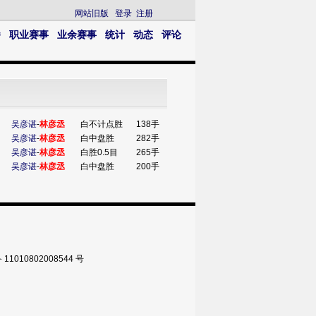
网站旧版
登录
注册
播
职业赛事
业余赛事
统计
动态
评论
吴彦谌
-
林彦丞
白不计点胜
138手
吴彦谌
-
林彦丞
白中盘胜
282手
吴彦谌
-
林彦丞
白胜0.5目
265手
吴彦谌
-
林彦丞
白中盘胜
200手
010802008544 号