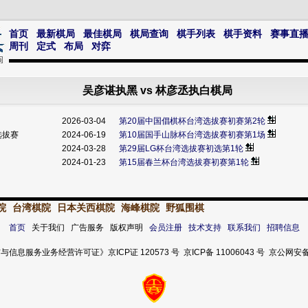
首页
最新棋局
最佳棋局
棋局查询
棋手列表
棋手资料
赛事直
周刊
定式
布局
对弈
吴彦谌执黑 vs 林彦丞执白棋局
2026-03-04
第20届中国倡棋杯台湾选拔赛初赛第2轮
选拔赛
2024-06-19
第10届国手山脉杯台湾选拔赛初赛第1场
2024-03-28
第29届LG杯台湾选拔赛初选第1轮
2024-01-23
第15届春兰杯台湾选拔赛初赛第1轮
院
台湾棋院
日本关西棋院
海峰棋院
野狐围棋
首页
关于我们 广告服务 版权声明
会员注册
技术支持
联系我们
招聘信息
服务业务经营许可证》京ICP证 120573 号 京ICP备 11006043 号 京公网安备 11