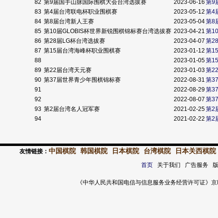
82
第9届国手山脉国际围棋大会台湾选拔赛
2023-06-16
第9
83
第4届台湾联电杯职业围棋赛
2023-05-12
第4
84
第8届台湾新人王赛
2023-05-04
第8
85
第10届GLOBIS杯世界新锐围棋锦标赛台湾选拔赛
2023-04-21
第1
86
第28届LG杯台湾选拔赛
2023-04-07
第2
87
第15届台湾海峰杯职业围棋赛
2023-01-12
第1
88
2023-01-05
第1
89
第22届台湾天元赛
2023-01-03
第2
90
第37届世界青少年围棋锦标赛
2022-08-31
第3
91
2022-08-29
第3
92
2022-08-07
第3
93
第2届台湾名人冠军赛
2021-02-25
第2
94
2021-02-22
第2
中国棋院
韩国棋院
日本棋院
台湾棋院
日本关西棋院
友情链接：
首页
关于我们 广告服务 
《中华人民共和国电信与信息服务业务经营许可证》京ICP证 120