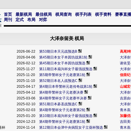
首页
最新棋局
最佳棋局
棋局查询
棋手列表
棋手资料
赛事直
周刊
定式
布局
对弈
大泽奈留美 棋局
2026-06-22
第53期日本天元战预选B
高尾绅
2026-04-06
第45期日本女子本因坊战第1轮
大泽奈
2026-02-12
第45期日本女子本因坊战预选
谢依旻
2025-11-27
第11期日本扇兴杯女子最强战预选
大泽奈
2025-11-20
第5期帝警杯女子元老赛第1轮
佃亜纪
2025-11-10
第52期日本名人战预选C
大泽奈
2025-04-17
第4期日本帝警杯元老传奇战第1轮
山城宏
2025-04-12
第4期帝警杯女子元老赛决赛
大泽奈
2025-03-06
第4期帝警杯女子元老赛半决赛
吉原由
2025-02-10
第51期日本碁圣战预选C
大泽奈
2025-02-03
第4期帝警杯女子元老赛第2轮
青木喜
2025-01-20
第10期日本扇兴杯女子最强战预选
加藤优
2024-12-23
第4期帝警杯女子元老赛第1轮
吉田美
葵杯
2024-11-14
第12期日本会津中央病院女子立葵杯预选
青木喜