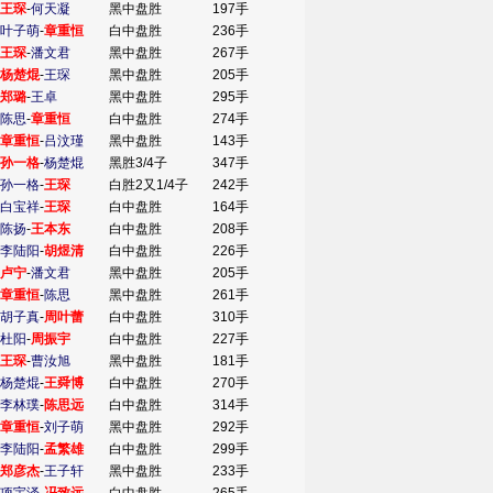
王琛
-
何天凝
黑中盘胜
197手
叶子萌
-
章重恒
白中盘胜
236手
王琛
-
潘文君
黑中盘胜
267手
杨楚焜
-
王琛
黑中盘胜
205手
郑璐
-
王卓
黑中盘胜
295手
陈思
-
章重恒
白中盘胜
274手
章重恒
-
吕汶瑾
黑中盘胜
143手
孙一格
-
杨楚焜
黑胜3/4子
347手
孙一格
-
王琛
白胜2又1/4子
242手
白宝祥
-
王琛
白中盘胜
164手
陈扬
-
王本东
白中盘胜
208手
李陆阳
-
胡煜清
白中盘胜
226手
卢宁
-
潘文君
黑中盘胜
205手
章重恒
-
陈思
黑中盘胜
261手
胡子真
-
周叶蕾
白中盘胜
310手
杜阳
-
周振宇
白中盘胜
227手
王琛
-
曹汝旭
黑中盘胜
181手
杨楚焜
-
王舜博
白中盘胜
270手
李林璞
-
陈思远
白中盘胜
314手
章重恒
-
刘子萌
黑中盘胜
292手
李陆阳
-
孟繁雄
白中盘胜
299手
郑彦杰
-
王子轩
黑中盘胜
233手