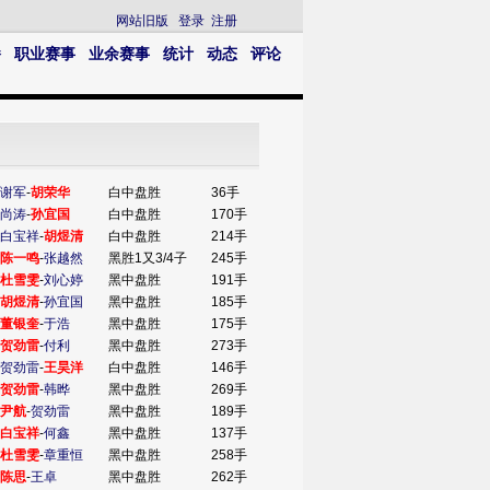
网站旧版
登录
注册
播
职业赛事
业余赛事
统计
动态
评论
谢军
-
胡荣华
白中盘胜
36手
尚涛
-
孙宜国
白中盘胜
170手
白宝祥
-
胡煜清
白中盘胜
214手
陈一鸣
-
张越然
黑胜1又3/4子
245手
杜雪雯
-
刘心婷
黑中盘胜
191手
胡煜清
-
孙宜国
黑中盘胜
185手
董银奎
-
于浩
黑中盘胜
175手
贺劲雷
-
付利
黑中盘胜
273手
贺劲雷
-
王昊洋
白中盘胜
146手
贺劲雷
-
韩晔
黑中盘胜
269手
尹航
-
贺劲雷
黑中盘胜
189手
白宝祥
-
何鑫
黑中盘胜
137手
杜雪雯
-
章重恒
黑中盘胜
258手
陈思
-
王卓
黑中盘胜
262手