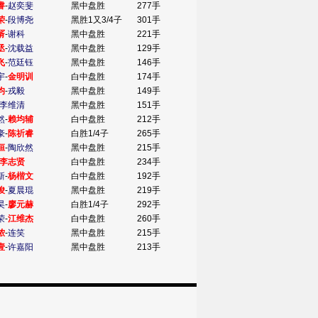
睿
-
赵奕斐
黑中盘胜
277手
荣
-
段博尧
黑胜1又3/4子
301手
谞
-
谢科
黑中盘胜
221手
丞
-
沈载益
黑中盘胜
129手
飞
-
范廷钰
黑中盘胜
146手
宇
-
金明训
白中盘胜
174手
均
-
戎毅
黑中盘胜
149手
李维清
黑中盘胜
151手
然
-
赖均辅
白中盘胜
212手
豪
-
陈祈睿
白胜1/4子
265手
桓
-
陶欣然
黑中盘胜
215手
李志贤
白中盘胜
234手
新
-
杨楷文
白中盘胜
192手
埈
-
夏晨琨
黑中盘胜
219手
昊
-
廖元赫
白胜1/4子
292手
荣
-
江维杰
白中盘胜
260手
侬
-
连笑
黑中盘胜
215手
壹
-
许嘉阳
黑中盘胜
213手