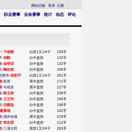
网站旧版
登录
注册
播
职业赛事
业余赛事
统计
动态
评论
一
-
卞相壹
白胜1又1/4子
234手
予
-
戎毅
白中盘胜
132手
德
-
金明训
白中盘胜
132手
凡
-
陶欣然
白中盘胜
206手
尼斯劳
-
张歆宇
白胜1又1/4子
261手
辅
-
陈贤
黑中盘胜
171手
谞
-
马靖原
黑中盘胜
227手
振
-
陈玉侬
白中盘胜
238手
潼
-
王元均
白中盘胜
246手
宸
-
沈载益
白中盘胜
196手
夏晨琨
白中盘胜
242手
杰
-
酒井佑规
黑中盘胜
219手
雯
-
李志贤
白中盘胜
212手
然
-
三浦太郎
黑胜1又3/4子
283手