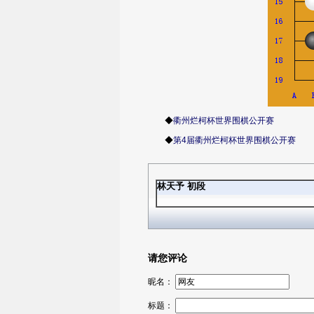
◆
衢州烂柯杯世界围棋公开赛
◆
第4届衢州烂柯杯世界围棋公开赛
林天予 初段
请您评论
昵名：
标题：