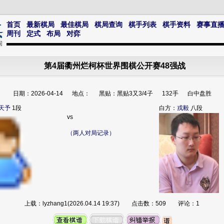
首页
最新棋局
最佳棋局
棋局查询
棋手列表
棋手资料
赛事直
周刊
定式
布局
对弈
第4届衢州烂柯杯世界围棋公开赛48强战
日期：2026-04-14 地点： 黑贴：黑贴3又3/4子 132手 白中盘胜
天予
1段
白方：
戎毅
八段
vs
（两人对局记录）
上载：lyzhang1(2026.04.14 19:37) 点击数：509 评论：1