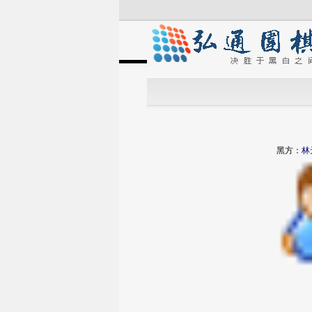
黑方：
林