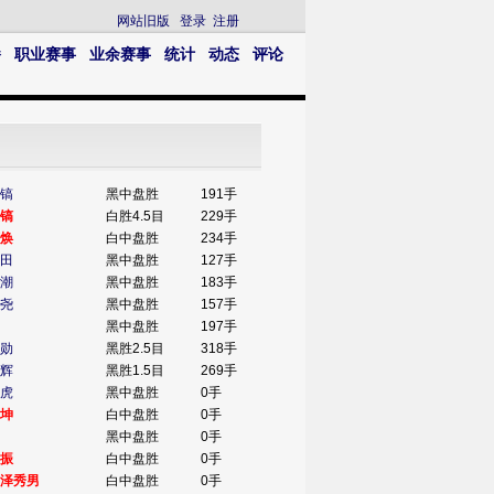
网站旧版
登录
注册
播
职业赛事
业余赛事
统计
动态
评论
镐
黑中盘胜
191手
镐
白胜4.5目
229手
焕
白中盘胜
234手
田
黑中盘胜
127手
潮
黑中盘胜
183手
尧
黑中盘胜
157手
黑中盘胜
197手
勋
黑胜2.5目
318手
辉
黑胜1.5目
269手
虎
黑中盘胜
0手
坤
白中盘胜
0手
黑中盘胜
0手
振
白中盘胜
0手
泽秀男
白中盘胜
0手